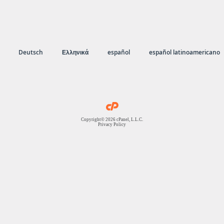
Deutsch
Ελληνικά
español
español latinoamericano
Copyright© 2026 cPanel, L.L.C.
Privacy Policy